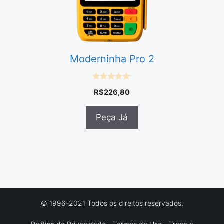
Moderninha Pro 2
0
R$
226,80
e
m
5
Peça Já
© 1996-2021 Todos os direitos reservados.