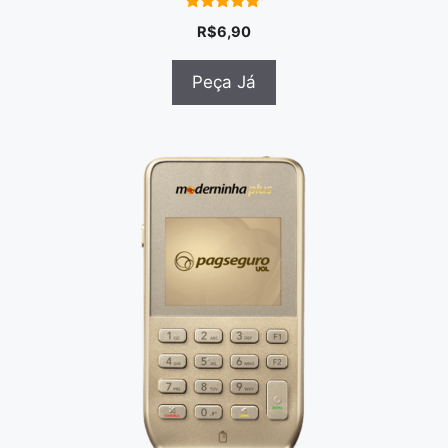
4.75
R$
6,90
em 5
Peça Já