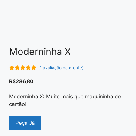
Moderninha X
(
1
avaliação de cliente)
5.00
em 5
R$
286,80
Moderninha X: Muito mais que maquininha de
cartão!
Peça Já