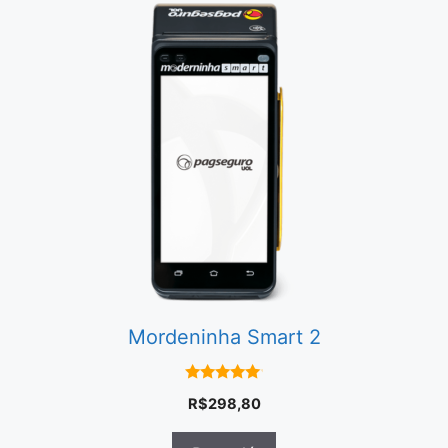
Mordeninha Smart 2
5.00
R$
298,80
em 5