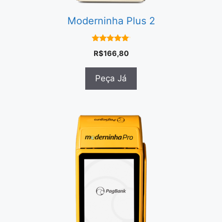
Moderninha Plus 2
5.00
R$
166,80
em 5
Peça Já